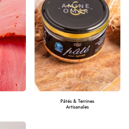
tre
de
atement votre
Pâtés & Terrines
Artisanales
ES 10%