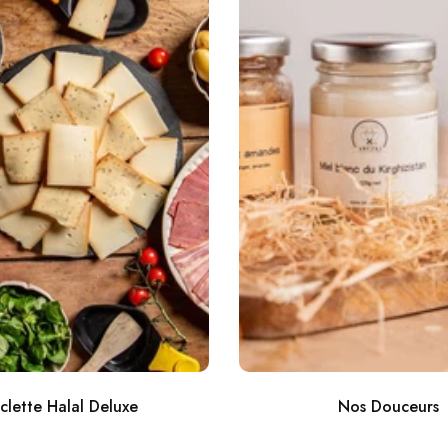
Non merci.
Valable 24h à partir de 60€. Hors Black Angu
Jambon d’Agneau
clette Halal Deluxe
Nos Douceurs