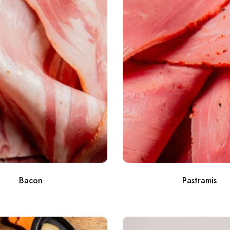
10% offerts pour vo
première comman
Rejoignez l’univers Arezki et recevez immédi
avantage.
Bacon
Pastramis
RECEVOIR IMMÉDIATEMENT M